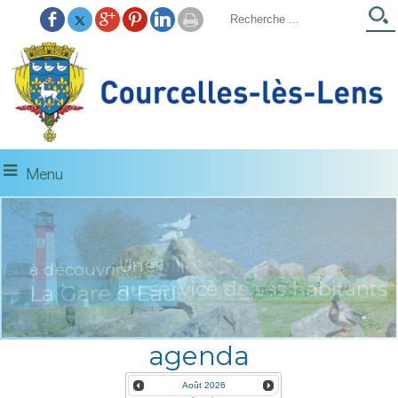
Menu
à découvrir...
La Gare d'Eau
agenda
Août
2026