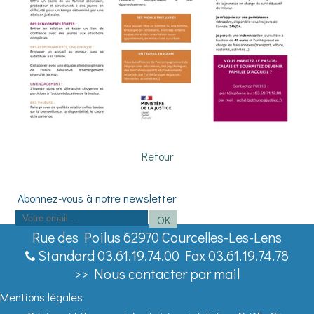
Retour
Saisissez
OK
votre
Rue des Poilus 62970 Courcelles-Les-Lens
adresse
Standard 03.61.19.74.00 Fax 03.61.19.74.78
email
>> Nous contacter par mail
(obligatoire)
Mentions légales