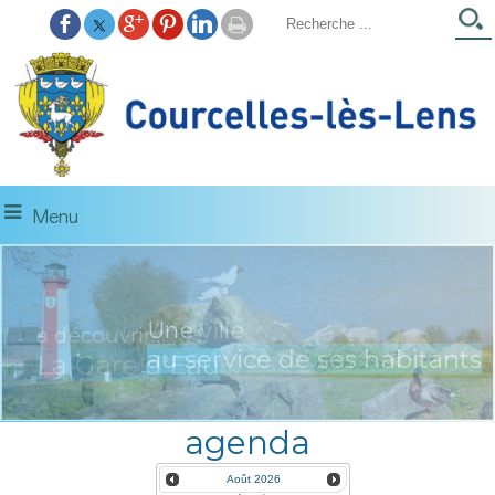
Menu
Une ville
à découvrir...
au service de ses habitants
La Gare d'Eau
agenda
Août
2026