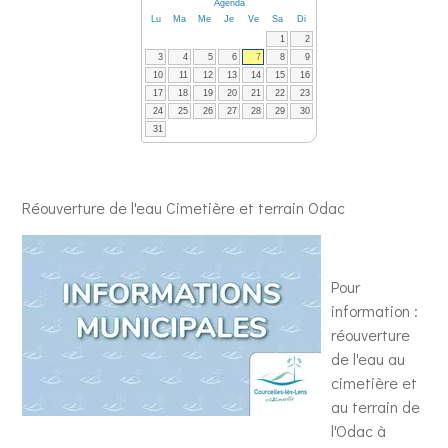
Agenda
Lu
Ma
Me
Je
Ve
Sa
Di
1
2
3
4
5
6
7
8
9
10
11
12
13
14
15
16
17
18
19
20
21
22
23
24
25
26
27
28
29
30
31
Réouverture de l'eau Cimetière et terrain Odac
Pour
information :
réouverture
de l'eau au
cimetière et
au terrain de
l'Odac à