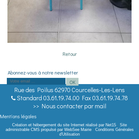
Retour
Saisissez
OK
votre
Rue des Poilus 62970 Courcelles-Les-Lens
adresse
Standard 03.61.19.74.00 Fax 03.61.19.74.78
email
>> Nous contacter par mail
(obligatoire)
Mentions légales
Création et hébergement du site Internet réalisé par Net15
-
Site
administrable CMS propulsé par WebSee Mairie
-
Conditions Générales
d'Utilisation