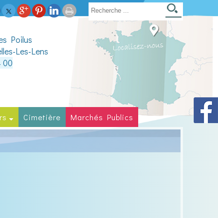
des Poilus
lles-Les-Lens
4 00
rs
Cimetière
Marchés Publics