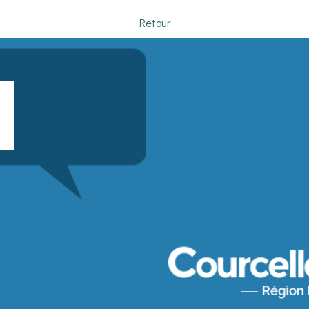
Retour
Saisissez
votre
adresse
email
(obligatoire)