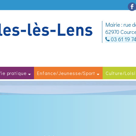
Mairie : rue 
62970 Cource
03 61 19 7
Vie pratique
Enfance/Jeunesse/Sport
Culture/Loisi