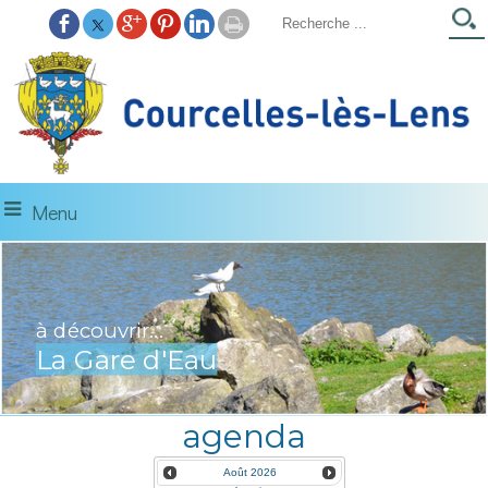
Menu
Amateurs de pêche,
découvrez le Parc à truites
agenda
Août
2026