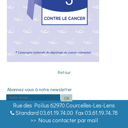
Retour
Saisissez
OK
votre
Rue des Poilus 62970 Courcelles-Les-Lens
adresse
Standard 03.61.19.74.00 Fax 03.61.19.74.78
email
>> Nous contacter par mail
(obligatoire)