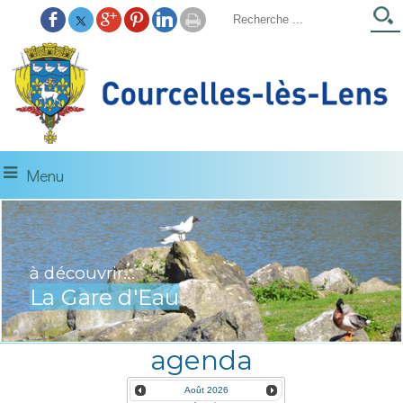
Menu
à découvrir...
La Gare d'Eau
agenda
Août
2026