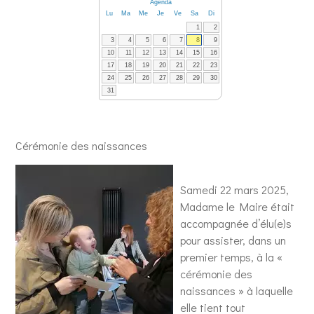
Agenda
Lu
Ma
Me
Je
Ve
Sa
Di
1
2
3
4
5
6
7
8
9
10
11
12
13
14
15
16
17
18
19
20
21
22
23
24
25
26
27
28
29
30
31
Cérémonie des naissances
Samedi 22 mars 2025,
Madame le Maire était
accompagnée d’élu(e)s
pour assister, dans un
premier temps, à la «
cérémonie des
naissances » à laquelle
elle tient tout