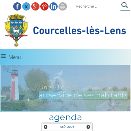
Menu
Une ville
à découvrir...
au service de ses habitants
La Gare d'Eau
agenda
Août
2026