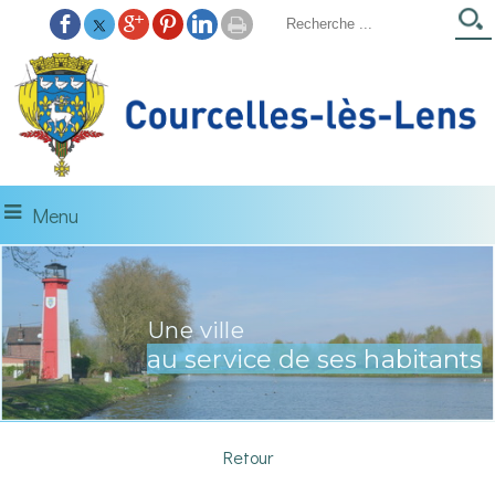
Menu
Une ville
à découvrir...
au service de ses habitants
La Gare d'Eau
Retour