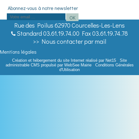
Saisissez
OK
votre
Rue des Poilus 62970 Courcelles-Les-Lens
adresse
Standard 03.61.19.74.00 Fax 03.61.19.74.78
email
>> Nous contacter par mail
(obligatoire)
Mentions légales
Création et hébergement du site Internet réalisé par Net15
-
Site
administrable CMS propulsé par WebSee Mairie
-
Conditions Générales
d'Utilisation