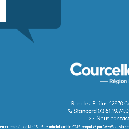
Saisissez
votre
adresse
email
(obligatoire)
Rue des Poilus 62970 C
Standard 03.61.19.74.0
>> Nous contact
ernet réalisé par Net15
-
Site administrable CMS propulsé par WebSee Mairie