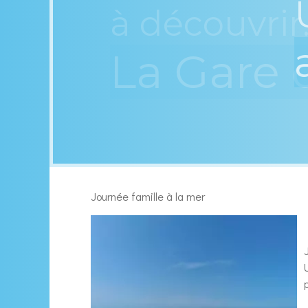
à découvrir.
ts
La Gare 
Journée famille à la mer