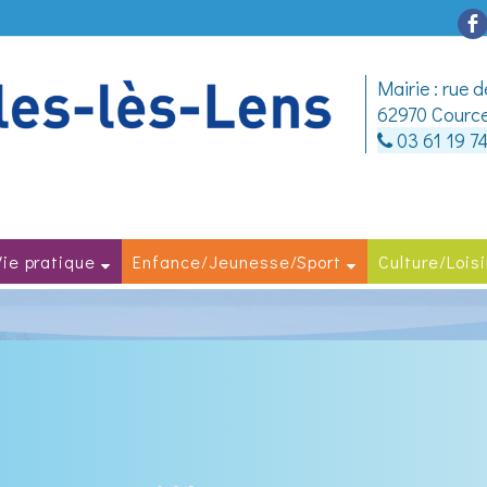
Mairie : rue 
62970 Cource
03 61 19 7
Vie pratique
Enfance/Jeunesse/Sport
Culture/Loisi