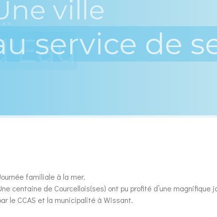
..
d'Eau
Journée familiale à la mer.
Une centaine de Courcellois(ses) ont pu profité d’une magnifique jo
par le CCAS et la municipalité à Wissant.