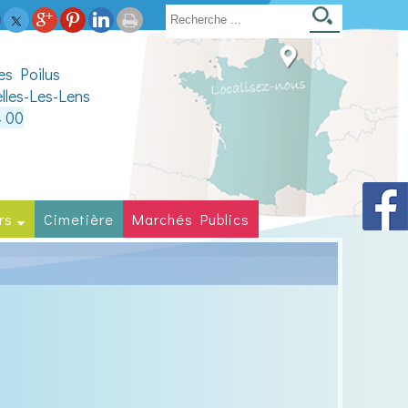
des Poilus
lles-Les-Lens
4 00
rs
Cimetière
Marchés Publics