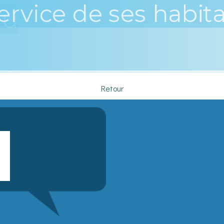
ervice de ses habit
au
Retour
Saisissez
votre
adresse
email
(obligatoire)