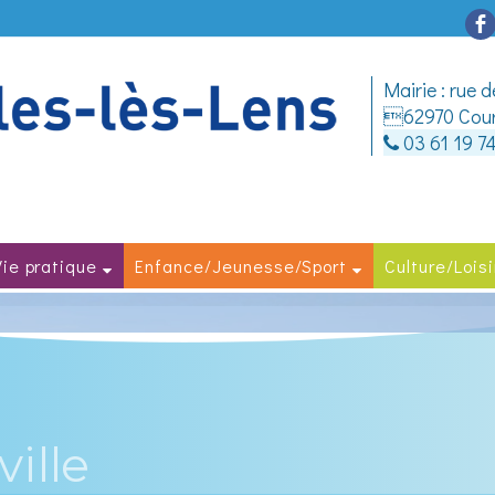
Mairie : rue 
62970 Courc
03 61 19 7
Vie pratique
Enfance/Jeunesse/Sport
Culture/Loisi
ville