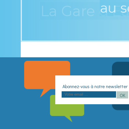
nts
au s
La Gare d'E
OK