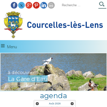
Menu
à découvrir...
La Gare d'Eau
agenda
Août
2026