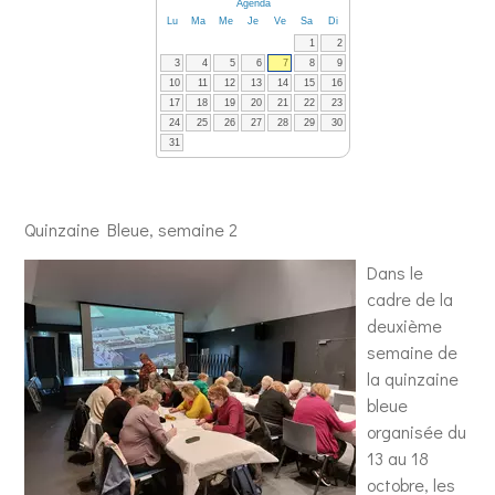
Agenda
Lu
Ma
Me
Je
Ve
Sa
Di
1
2
3
4
5
6
7
8
9
10
11
12
13
14
15
16
17
18
19
20
21
22
23
24
25
26
27
28
29
30
31
Quinzaine Bleue, semaine 2
Dans le
cadre de la
deuxième
semaine de
la quinzaine
bleue
organisée du
13 au 18
octobre,
les