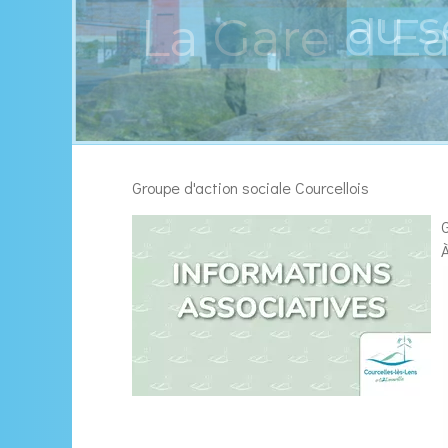
nts
La Gare d'E
Groupe d'action sociale Courcellois
G