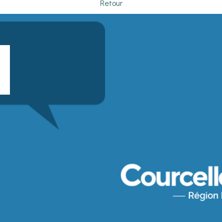
Retour
Saisissez
votre
adresse
email
(obligatoire)