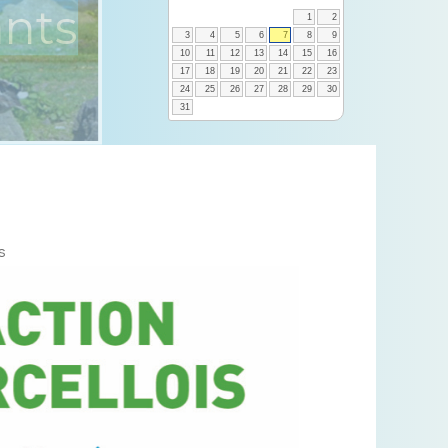
1
2
3
4
5
6
7
8
9
10
11
12
13
14
15
16
17
18
19
20
21
22
23
24
25
26
27
28
29
30
31
s