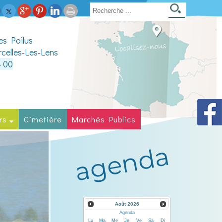
des Poilus
elles-Les-Lens
4 00
rs
Cimetière
Marchés Publics
agenda
Amateu
décou
Août
2026
Agenda
Lu
Ma
Me
Je
Ve
Sa
Di