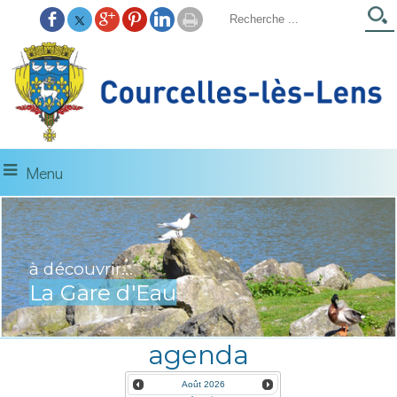
Menu
à découvrir...
La Gare d'Eau
agenda
Août
2026