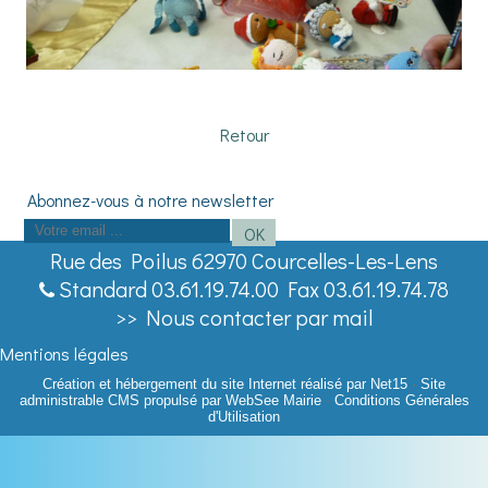
Retour
Saisissez
OK
votre
Rue des Poilus 62970 Courcelles-Les-Lens
adresse
Standard 03.61.19.74.00 Fax 03.61.19.74.78
email
>> Nous contacter par mail
(obligatoire)
Mentions légales
Création et hébergement du site Internet réalisé par Net15
-
Site
administrable CMS propulsé par WebSee Mairie
-
Conditions Générales
d'Utilisation