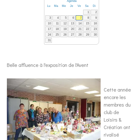
Agenda
Lu
Ma
Me
Je
Ve
Sa
Di
1
2
3
4
5
6
7
8
9
10
11
12
13
14
15
16
17
18
19
20
21
22
23
24
25
26
27
28
29
30
31
Belle affluence à l'exposition de l'Avent
Cette année
encore les
membres du
club de
Loisirs &
Création ont
rivalisé