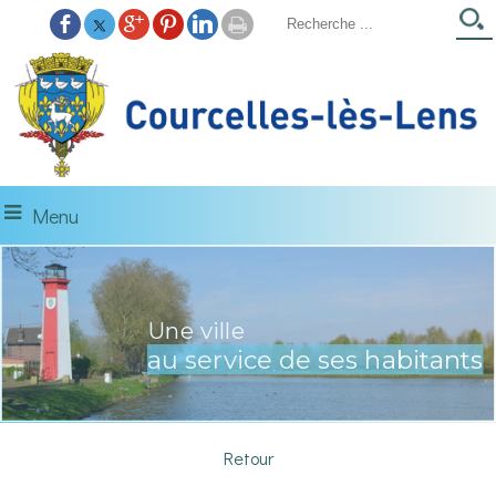
Menu
Une ville
à découvrir...
au service de ses habitants
La Gare d'Eau
Retour