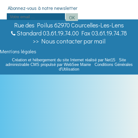
Saisissez
OK
votre
Rue des Poilus 62970 Courcelles-Les-Lens
adresse
Standard 03.61.19.74.00 Fax 03.61.19.74.78
email
>> Nous contacter par mail
(obligatoire)
Mentions légales
Création et hébergement du site Internet réalisé par Net15
-
Site
administrable CMS propulsé par WebSee Mairie
-
Conditions Générales
d'Utilisation