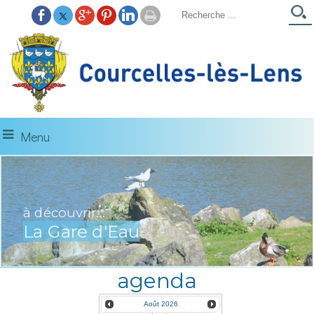
Menu
à découvrir...
La Gare d'Eau
agenda
Août
2026