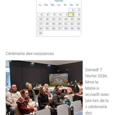
Agenda
Lu
Ma
Me
Je
Ve
Sa
Di
1
2
3
4
5
6
7
8
9
10
11
12
13
14
15
16
17
18
19
20
21
22
23
24
25
26
27
28
29
30
31
Cérémonie des naissances
Samedi 7
février 2026,
Mme le
Maire a
accueilli avec
joie lors de la
« cérémonie
des