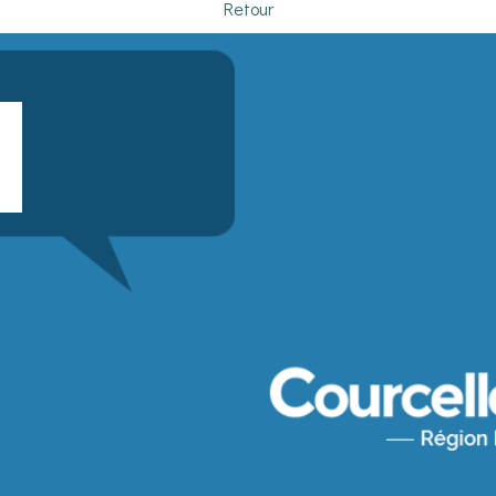
Retour
Saisissez
votre
adresse
email
(obligatoire)