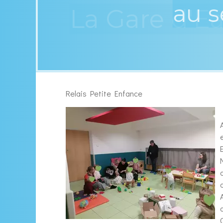
nts
La Gare d'E
Relais Petite Enfance