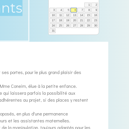
1
2
3
4
5
6
7
8
9
10
11
12
13
14
15
16
17
18
19
20
21
22
23
24
25
26
27
28
29
30
31
ses portes, pour le plus grand plaisir des
ar Mme Coneim, élue à la petite enfance.
ui laissera parfois la possibilité aux
 adhérentes au projet, si des places y restent
proposés, en plus d'une permanence
urs et les assistantes maternelles.
t de la manipulation, toujours adaptés pour les