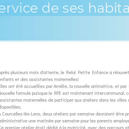
au
Après plusieurs mois d'attente, le Relai Petite Enfance a réouvert 
enfants et des assistantes maternelles!
Elles ont été accueillies par Amélie, la nouvelle animatrice, et p
Nouvelle formule puisque le RPE est maintenant intercommunal, ce q
assistantes maternelles de participer aux ateliers dans les villes
disponibles.
A Courcelles-lès-Lens, deux ateliers par semaine devraient être 
administrative une matinée par semaine pour les parents employe
Ce premier atelier était dédié à la motricité, avec des parcours e