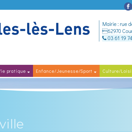
Mairie : rue 
62970 Courc
03 61 19 7
Vie pratique
Enfance/Jeunesse/Sport
Culture/Loisi