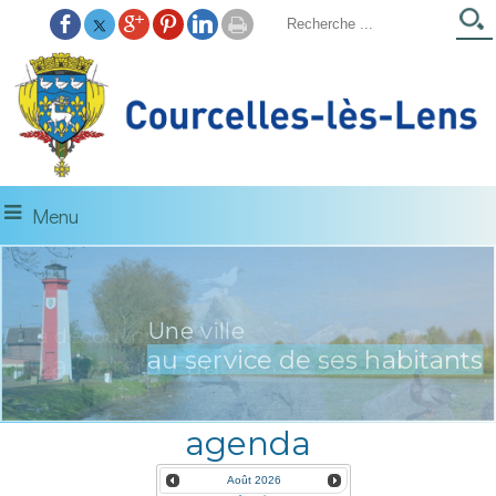
Menu
Une ville
à découvrir...
au service de ses habitants
La Gare d'Eau
agenda
Août
2026