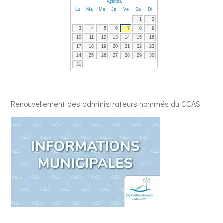
Agenda
Lu
Ma
Me
Je
Ve
Sa
Di
1
2
3
4
5
6
7
8
9
10
11
12
13
14
15
16
17
18
19
20
21
22
23
24
25
26
27
28
29
30
31
Renouvellement des administrateurs nommés du CCAS