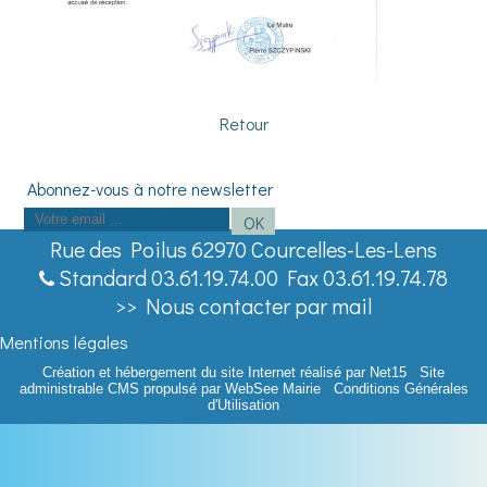
Retour
Saisissez
OK
votre
Rue des Poilus 62970 Courcelles-Les-Lens
adresse
Standard 03.61.19.74.00 Fax 03.61.19.74.78
email
>> Nous contacter par mail
(obligatoire)
Mentions légales
Création et hébergement du site Internet réalisé par Net15
-
Site
administrable CMS propulsé par WebSee Mairie
-
Conditions Générales
d'Utilisation