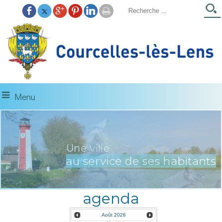
Menu
Une ville
à découvrir...
au service de ses habitants
La Gare d'Eau
agenda
Août
2026