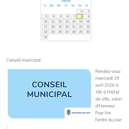
Agenda
Lu
Ma
Me
Je
Ve
Sa
Di
1
2
3
4
5
6
7
8
9
10
11
12
13
14
15
16
17
18
19
20
21
22
23
24
25
26
27
28
29
30
31
Conseil municipal
Rendez-vous
mercredi 29
avril 2026 à
18h à l'Hôtel
de ville, salon
d'Honneur
Pour lire
l'ordre du jour
: