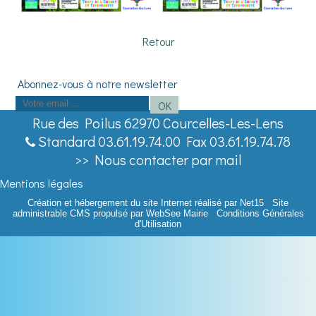
Retour
Saisissez
OK
votre
Rue des Poilus 62970 Courcelles-Les-Lens
adresse
Standard 03.61.19.74.00 Fax 03.61.19.74.78
email
>> Nous contacter par mail
(obligatoire)
Mentions légales
Création et hébergement du site Internet réalisé par Net15
-
Site
administrable CMS propulsé par WebSee Mairie
-
Conditions Générales
d'Utilisation