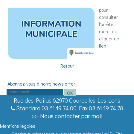
pour
consulter
l'arrêté,
merci de
cliquer
ce
lien
Retour
Saisissez
OK
votre
Rue des Poilus 62970 Courcelles-Les-Lens
adresse
Standard 03.61.19.74.00 Fax 03.61.19.74.78
email
>> Nous contacter par mail
(obligatoire)
Mentions légales